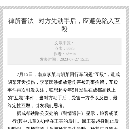
律所普法 | 对方先动手后，应避免陷入互
殴
文章来源：
点击：8673
作者：admin
发表时间：2023-07-27 15:35
7月15日，南京李某与胡某因行车问题“互殴”，造成
胡某牙齿损伤，李某因涉嫌故意伤害被刑事拘留，互殴
事件再次引发关注，联想起今年5月发生在成都高铁上
的“互殴”事件，当对方动手后，受害一方予以反击，最
终定性互殴，引发我们思考。
据成都铁路公安处的《警情通告》显示，旅客杨某
一行(其中儿童3人)坐在王某的后排。因王某起身制止后
排吵闹、踢椅背的儿童与杨某发生争吵。杨某先辱骂王