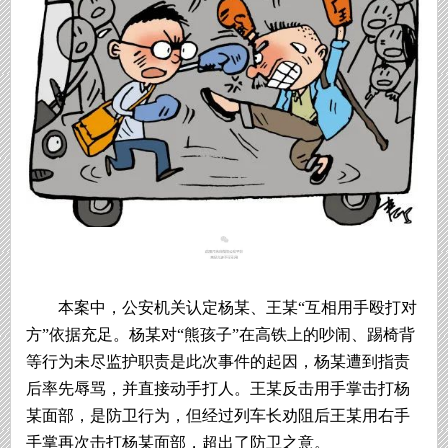
本案中，公安机关认定杨某、王某“互相用手殴打对
方”依据充足。杨某对“熊孩子”在高铁上的吵闹、踢椅背
等行为未尽监护职责是此次事件的起因，杨某遭到指责
后率先辱骂，并直接动手打人。王某反击用手掌击打杨
某面部，是防卫行为，但经过列车长劝阻后王某用右手
手掌再次击打杨某面部，超出了防卫之意。